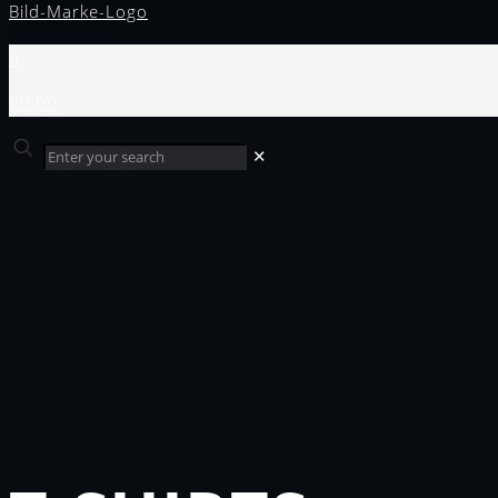
0
€0,00
✕