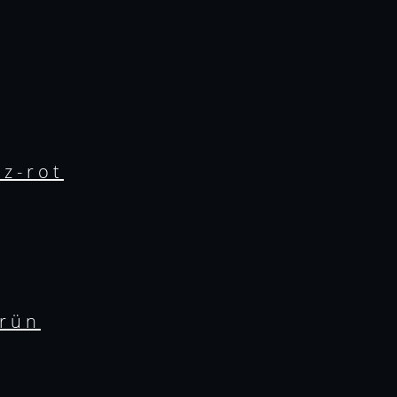
rz-rot
grün